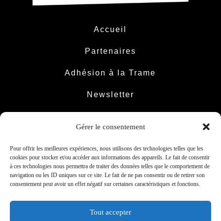
Accueil
Partenaires
Adhésion à la Trame
Newsletter
Contact
Gérer le consentement
Pour offrir les meilleures expériences, nous utilisons des technologies telles que les
cookies pour stocker et/ou accéder aux informations des appareils. Le fait de consentir
à ces technologies nous permettra de traiter des données telles que le comportement de
Facebook
Instagram
LinkedIn
YouTube
navigation ou les ID uniques sur ce site. Le fait de ne pas consentir ou de retirer son
consentement peut avoir un effet négatif sur certaines caractéristiques et fonctions.
© 2025 - La Trame - tous droits réservés
Tout accepter
Mentions légales
Politique de confidentialité