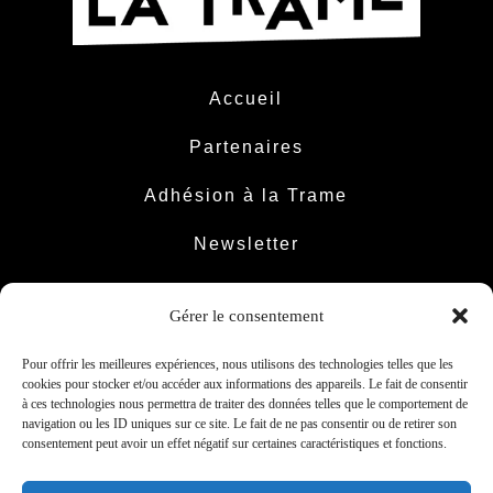
Accueil
Partenaires
Adhésion à la Trame
Newsletter
Contact
Gérer le consentement
Pour offrir les meilleures expériences, nous utilisons des technologies telles que les
cookies pour stocker et/ou accéder aux informations des appareils. Le fait de consentir
à ces technologies nous permettra de traiter des données telles que le comportement de
Facebook
Instagram
LinkedIn
YouTube
navigation ou les ID uniques sur ce site. Le fait de ne pas consentir ou de retirer son
consentement peut avoir un effet négatif sur certaines caractéristiques et fonctions.
© 2025 - La Trame - tous droits réservés