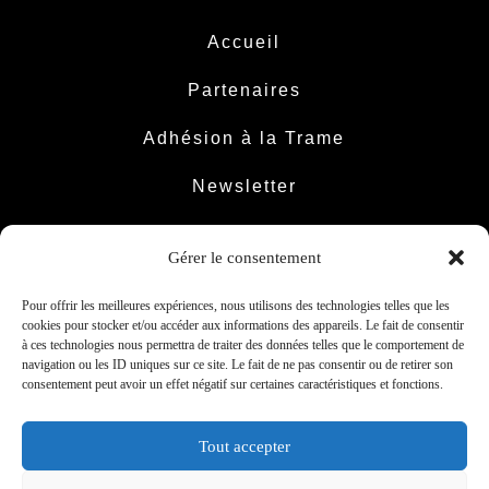
Accueil
Partenaires
Adhésion à la Trame
Newsletter
Contact
Gérer le consentement
Pour offrir les meilleures expériences, nous utilisons des technologies telles que les
cookies pour stocker et/ou accéder aux informations des appareils. Le fait de consentir
à ces technologies nous permettra de traiter des données telles que le comportement de
Facebook
Instagram
LinkedIn
YouTube
navigation ou les ID uniques sur ce site. Le fait de ne pas consentir ou de retirer son
consentement peut avoir un effet négatif sur certaines caractéristiques et fonctions.
© 2025 - La Trame - tous droits réservés
Tout accepter
Mentions légales
Politique de confidentialité