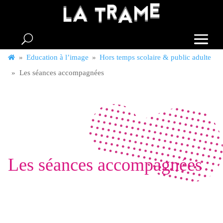
Skip
to
content
A
»
Education à l’image
»
Hors temps scolaire & public adulte
c
»
Les séances accompagnées
c
u
e
i
l
Les séances accompagnées